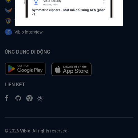
Viblo Partner
Viblo Battle
Viblo Interview
ỨNG DỤNG DI ĐỘNG
LIÊN KẾT
© 2026
Viblo
. All rights reserved.