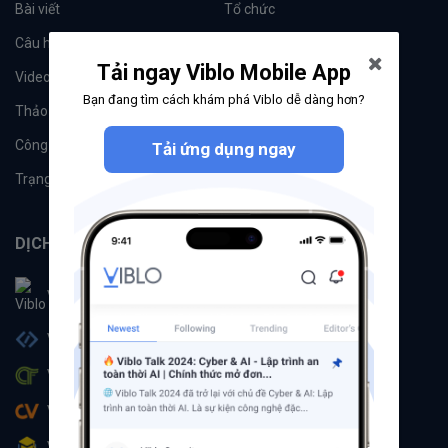
Bài viết
Tổ chức
Câu hỏi
Tags
Tải ngay Viblo Mobile App
Videos
Tác giả
Bạn đang tìm cách khám phá Viblo dễ dàng hơn?
Thảo luận
Đề xuất hệ thống
Công cụ
Machine Learning
Tải ứng dụng ngay
Trạng thái hệ thống
DỊCH VỤ
Viblo
Viblo Code
Viblo CTF
Viblo CV
Viblo Learning