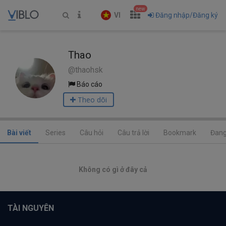
new
VI
Đăng nhập/Đăng ký
Thao
@thaohsk
Báo cáo
Theo dõi
Bài viết
Series
Câu hỏi
Câu trả lời
Bookmark
Đang
Không có gì ở đây cả
TÀI NGUYÊN