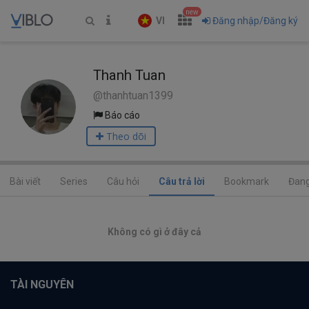
new
VI
Đăng nhập/Đăng ký
Thanh Tuan
@thanhtuan1399
Báo cáo
Theo dõi
Bài viết
Series
Câu hỏi
Câu trả lời
Bookmark
Đang
Không có gì ở đây cả
TÀI NGUYÊN