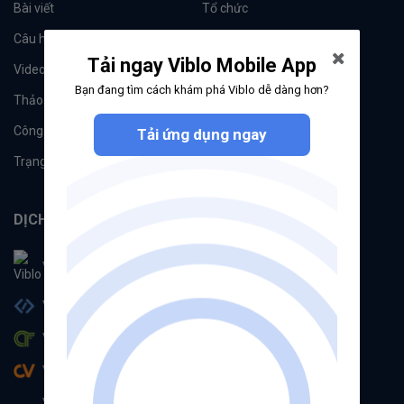
Bài viết
Tổ chức
Câu hỏi
Tags
Tải ngay Viblo Mobile App
Videos
Tác giả
Bạn đang tìm cách khám phá Viblo dễ dàng hơn?
Thảo luận
Đề xuất hệ thống
Công cụ
Machine Learning
Tải ứng dụng ngay
Trạng thái hệ thống
DỊCH VỤ
Viblo
Viblo Code
Viblo CTF
Viblo CV
Viblo Learning