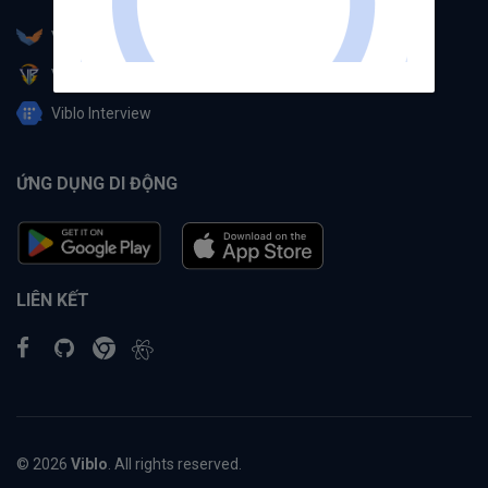
Viblo Partner
Viblo Battle
Viblo Interview
ỨNG DỤNG DI ĐỘNG
LIÊN KẾT
© 2026
Viblo
. All rights reserved.