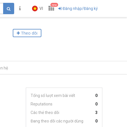
new
VI
Đăng nhập/Đăng ký
Theo dõi
ên hệ
Tổng số lượt xem bài viết
0
Reputations
0
Các thẻ theo dõi
3
Đang theo dõi các người dùng
0