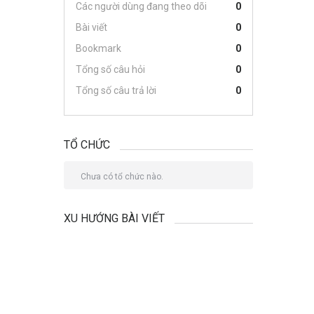
Các người dùng đang theo dõi
0
Bài viết
0
Bookmark
0
Tổng số câu hỏi
0
Tổng số câu trả lời
0
TỔ CHỨC
Chưa có tổ chức nào.
XU HƯỚNG BÀI VIẾT