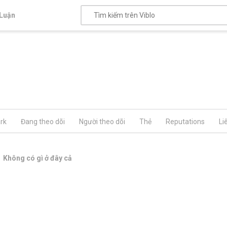
Luận
rk
Đang theo dõi
Người theo dõi
Thẻ
Reputations
Li
Không có gì ở đây cả