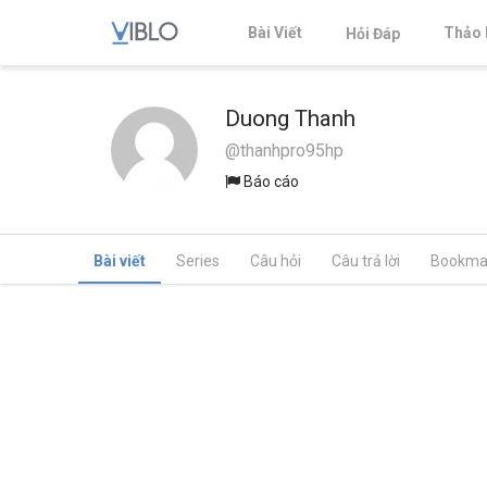
Bài Viết
Thảo 
Hỏi Đáp
Duong Thanh
@thanhpro95hp
Báo cáo
Bài viết
Series
Câu hỏi
Câu trả lời
Bookma