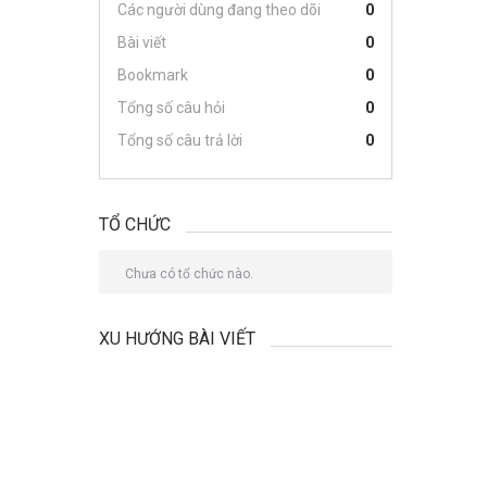
Các người dùng đang theo dõi
0
Bài viết
0
Bookmark
0
Tổng số câu hỏi
0
Tổng số câu trả lời
0
TỔ CHỨC
Chưa có tổ chức nào.
XU HƯỚNG BÀI VIẾT