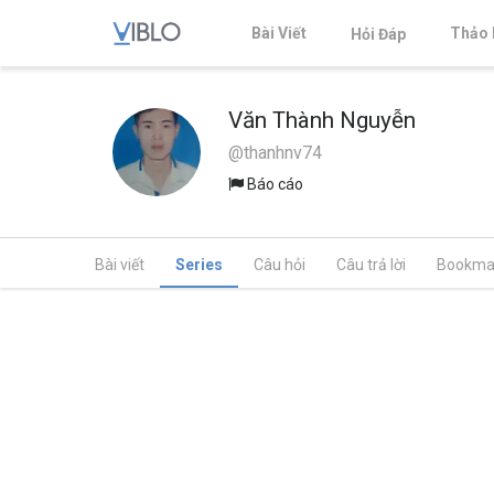
Bài Viết
Thảo 
Hỏi Đáp
Văn Thành Nguyễn
@thanhnv74
Báo cáo
Bài viết
Series
Câu hỏi
Câu trả lời
Bookma