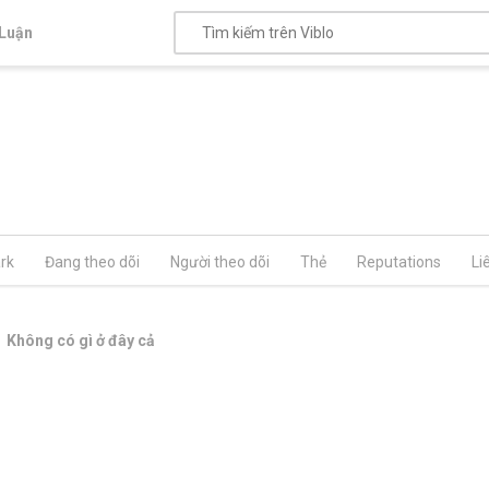
Luận
rk
Đang theo dõi
Người theo dõi
Thẻ
Reputations
Li
Không có gì ở đây cả