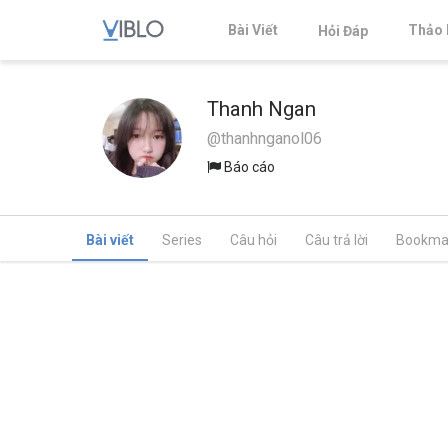
Bài Viết
Thảo 
Hỏi Đáp
Thanh Ngan
@thanhnganol06
Báo cáo
Bài viết
Series
Câu hỏi
Câu trả lời
Bookma