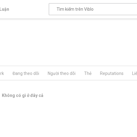
Luận
rk
Đang theo dõi
Người theo dõi
Thẻ
Reputations
Li
Không có gì ở đây cả