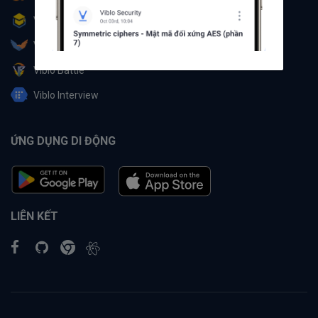
Viblo Learning
Viblo Partner
Viblo Battle
Viblo Interview
ỨNG DỤNG DI ĐỘNG
LIÊN KẾT