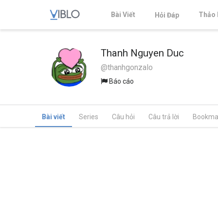
Bài Viết
Thảo 
Hỏi Đáp
Thanh Nguyen Duc
@thanhgonzalo
Báo cáo
Bài viết
Series
Câu hỏi
Câu trả lời
Bookma