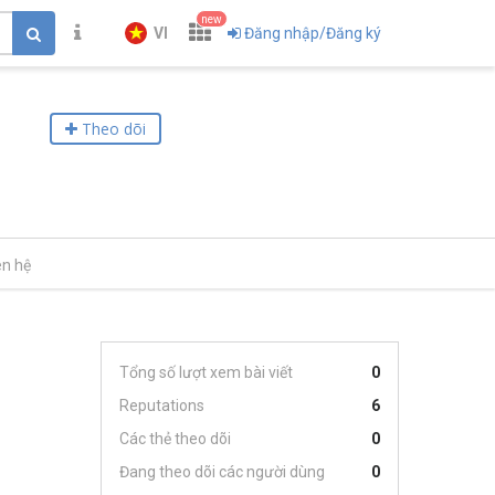
new
VI
Đăng nhập/Đăng ký
Theo dõi
ên hệ
Tổng số lượt xem bài viết
0
Reputations
6
Các thẻ theo dõi
0
Đang theo dõi các người dùng
0