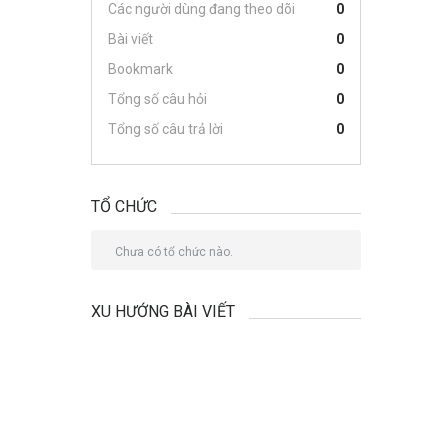
Các người dùng đang theo dõi
0
Bài viết
0
Bookmark
0
Tổng số câu hỏi
0
Tổng số câu trả lời
0
TỔ CHỨC
Chưa có tổ chức nào.
XU HƯỚNG BÀI VIẾT