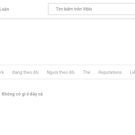
Luận
rk
Đang theo dõi
Người theo dõi
Thẻ
Reputations
Li
Không có gì ở đây cả