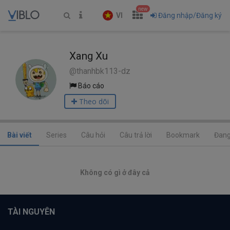
new
VI
Đăng nhập/Đăng ký
Xang Xu
@thanhbk113-dz
Báo cáo
Theo dõi
Bài viết
Series
Câu hỏi
Câu trả lời
Bookmark
Đang
Không có gì ở đây cả
TÀI NGUYÊN