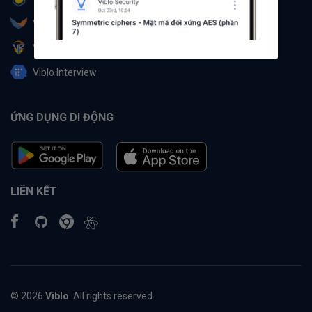
Viblo Partner
Viblo Battle
Viblo Interview
ỨNG DỤNG DI ĐỘNG
LIÊN KẾT
© 2026
Viblo
. All rights reserved.