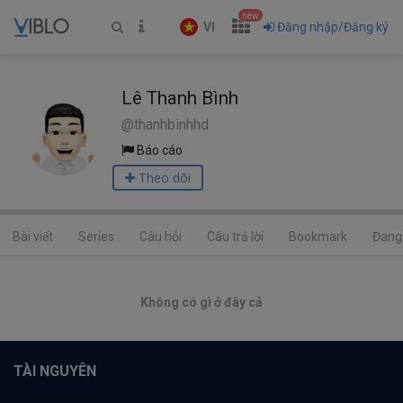
new
VI
Đăng nhập/Đăng ký
Lê Thanh Bình
@thanhbinhhd
Báo cáo
Theo dõi
Bài viết
Series
Câu hỏi
Câu trả lời
Bookmark
Đang 
Không có gì ở đây cả
TÀI NGUYÊN