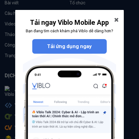
Bài viết
Tổ chức
Câu hỏi
Tags
Tải ngay Viblo Mobile App
Videos
Tác giả
Bạn đang tìm cách khám phá Viblo dễ dàng hơn?
Thảo luận
Đề xuất hệ thống
Công cụ
Machine Learning
Tải ứng dụng ngay
Trạng thái hệ thống
DỊCH VỤ
Viblo
Viblo Code
Viblo CTF
Viblo CV
Viblo Learning