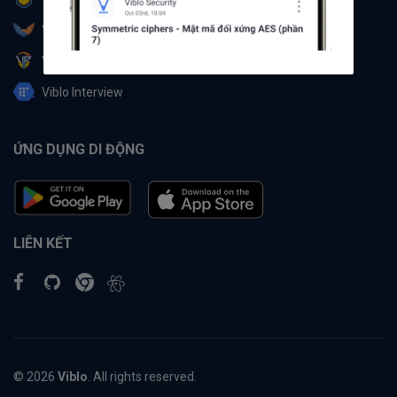
Viblo Partner
Viblo Battle
Viblo Interview
ỨNG DỤNG DI ĐỘNG
LIÊN KẾT
© 2026
Viblo
. All rights reserved.