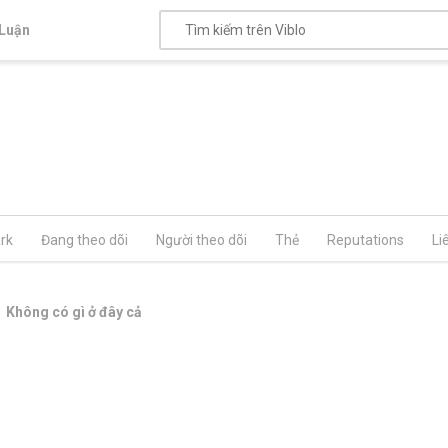
Luận
rk
Đang theo dõi
Người theo dõi
Thẻ
Reputations
Li
Không có gì ở đây cả