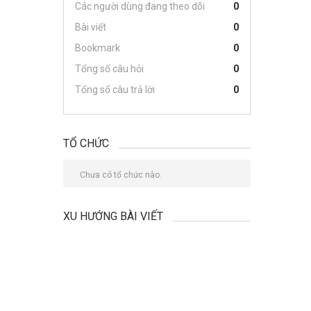
Các người dùng đang theo dõi
0
Bài viết
0
Bookmark
0
Tổng số câu hỏi
0
Tổng số câu trả lời
0
TỔ CHỨC
Chưa có tổ chức nào.
XU HƯỚNG BÀI VIẾT