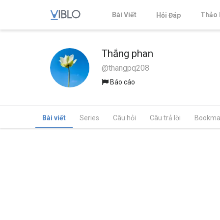
Bài Viết
Thảo 
Hỏi Đáp
Thắng phan
@thangpq208
Báo cáo
Bài viết
Series
Câu hỏi
Câu trả lời
Bookma