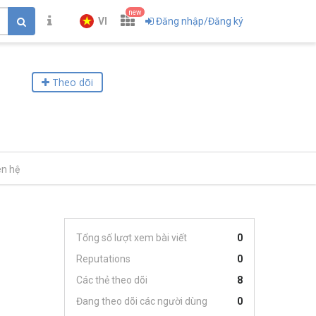
new
VI
Đăng nhập/Đăng ký
Theo dõi
ên hệ
Tổng số lượt xem bài viết
0
Reputations
0
Các thẻ theo dõi
8
Đang theo dõi các người dùng
0