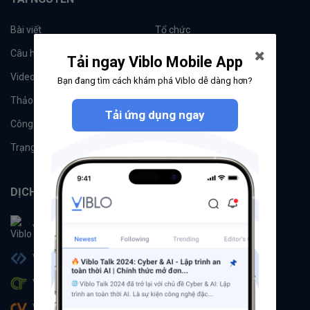
Bài viết
Tổ chức
Câu hỏi
Tags
Tải ngay Viblo Mobile App
Videos
Tác giả
Bạn đang tìm cách khám phá Viblo dễ dàng hơn?
Thảo luận
Đề xuất hệ thống
Tải ứng dụng ngay
Công cụ
Machine Learning
Trạng thái hệ thống
DỊCH VỤ
Viblo
Viblo Code
Viblo CTF
Viblo CV