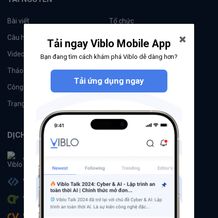
Bài viết
Tổ chức
Câu hỏi
Tags
Tải ngay Viblo Mobile App
Videos
Tác giả
Bạn đang tìm cách khám phá Viblo dễ dàng hơn?
Thảo luận
Đề xuất hệ thống
Tải ứng dụng ngay
Công cụ
Machine Learning
Trạng thái hệ thống
DỊCH VỤ
Viblo
Viblo Code
Viblo CTF
Viblo CV