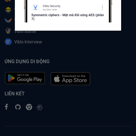
Viblo Learning
Viblo Partner
Viblo Battle
Viblo Interview
ỨNG DỤNG DI ĐỘNG
LIÊN KẾT