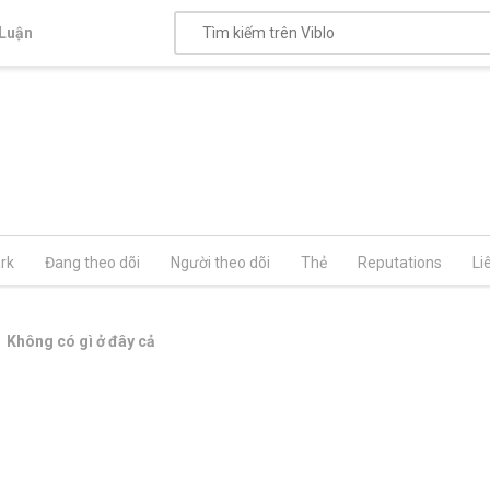
Luận
rk
Đang theo dõi
Người theo dõi
Thẻ
Reputations
Li
Không có gì ở đây cả