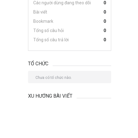
Các người dùng đang theo dõi
0
Bài viết
0
Bookmark
0
Tổng số câu hỏi
0
Tổng số câu trả lời
0
TỔ CHỨC
Chưa có tổ chức nào.
XU HƯỚNG BÀI VIẾT