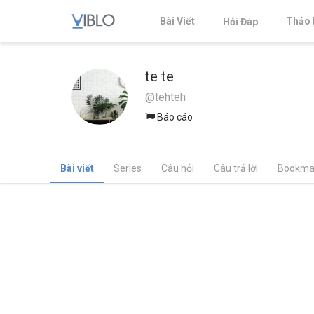
Bài Viết
Thảo 
Hỏi Đáp
te te
@tehteh
Báo cáo
Bài viết
Series
Câu hỏi
Câu trả lời
Bookma