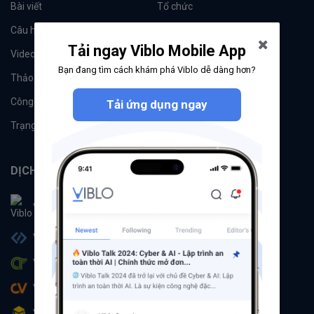
Bài viết
Tổ chức
Câu hỏi
Tags
Tải ngay Viblo Mobile App
Videos
Tác giả
Bạn đang tìm cách khám phá Viblo dễ dàng hơn?
Thảo luận
Đề xuất hệ thống
Công cụ
Machine Learning
Tải ứng dụng ngay
Trạng thái hệ thống
DỊCH VỤ
Viblo
Viblo Code
Viblo CTF
Viblo CV
Viblo Learning