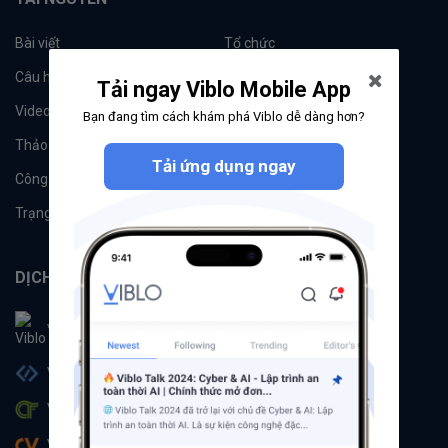
Bài viết
Tổ chức
Câu hỏi
Tags
Tải ngay Viblo Mobile App
Videos
Tác giả
Bạn đang tìm cách khám phá Viblo dễ dàng hơn?
Thảo luận
Đề xuất hệ thống
Tải ứng dụng ngay
Công cụ
Machine Learning
Trạng thái hệ thống
DỊCH VỤ
Viblo
Viblo Code
Viblo CTF
Viblo CV