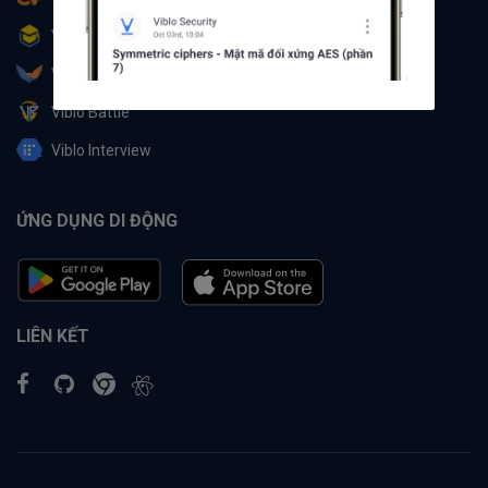
Viblo Learning
Viblo Partner
Viblo Battle
Viblo Interview
ỨNG DỤNG DI ĐỘNG
LIÊN KẾT