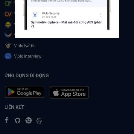
Viblo CTF
Viblo CV
Viblo Learning
Viblo Partner
Viblo Battle
Viblo Interview
ỨNG DỤNG DI ĐỘNG
LIÊN KẾT