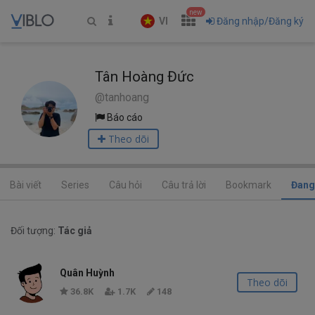
new
VI
Đăng nhập/Đăng ký
Tân Hoàng Đức
@tanhoang
Báo cáo
Theo dõi
Bài viết
Series
Câu hỏi
Câu trả lời
Bookmark
Đang
Đối tượng:
Tác giả
Quân Huỳnh
Theo dõi
36.8K
1.7K
148