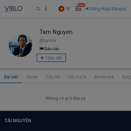
new
VI
Đăng nhập/Đăng ký
Tam Nguyen
@tamna
Báo cáo
Theo dõi
Bài viết
Series
Câu hỏi
Câu trả lời
Bookmark
Đang
Không có gì ở đây cả
TÀI NGUYÊN