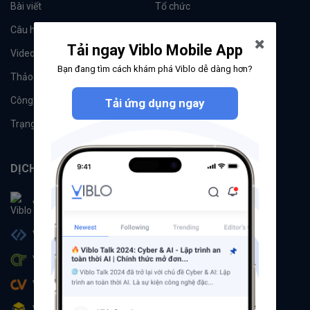
Bài viết
Tổ chức
Câu hỏi
Tags
Tải ngay Viblo Mobile App
Videos
Tác giả
Bạn đang tìm cách khám phá Viblo dễ dàng hơn?
Thảo luận
Đề xuất hệ thống
Công cụ
Machine Learning
Tải ứng dụng ngay
Trạng thái hệ thống
DỊCH VỤ
Viblo
Viblo Code
Viblo CTF
Viblo CV
Viblo Learning