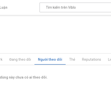
Luận
rk
Đang theo dõi
Người theo dõi
Thẻ
Reputations
L
dùng này chưa có ai theo dõi.