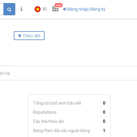
new
VI
Đăng nhập/Đăng ký
Theo dõi
iên hệ
Tổng số lượt xem bài viết
0
Reputations
0
Các thẻ theo dõi
0
Đang theo dõi các người dùng
1