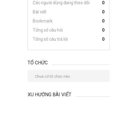
Các người dùng đang theo dõi
0
Bài viết
0
Bookmark
0
Tổng số câu hỏi
0
Tổng số câu trả lời
0
TỔ CHỨC
Chưa có tổ chức nào.
XU HƯỚNG BÀI VIẾT