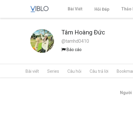
Bài Viết
Thảo 
Hỏi Đáp
Tâm Hoàng Đức
@tamhd0410
Báo cáo
Bài viết
Series
Câu hỏi
Câu trả lời
Bookma
Người 