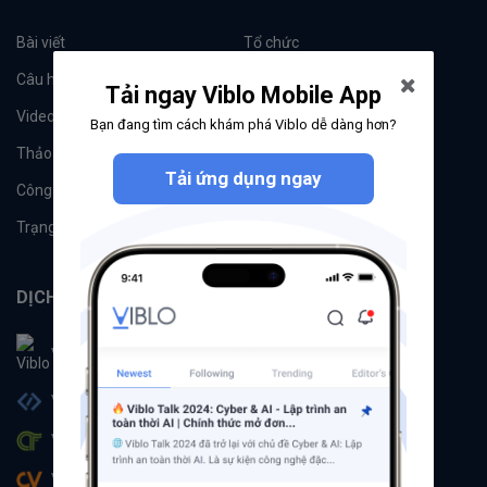
Bài viết
Tổ chức
Câu hỏi
Tags
Tải ngay Viblo Mobile App
Videos
Tác giả
Bạn đang tìm cách khám phá Viblo dễ dàng hơn?
Thảo luận
Đề xuất hệ thống
Tải ứng dụng ngay
Công cụ
Machine Learning
Trạng thái hệ thống
DỊCH VỤ
Viblo
Viblo Code
Viblo CTF
Viblo CV