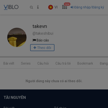
new
VI
Đăng nhập/Đăng ký
takevn
@takeshibui
Báo cáo
Theo dõi
Bài viết
Series
Câu hỏi
Câu trả lời
Bookmark
Đang 
Người dùng này chưa có ai theo dõi.
TÀI NGUYÊN