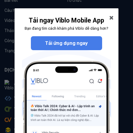
Bài viết
Tổ chức
Câu hỏi
Tags
Tải ngay Viblo Mobile App
Videos
Tác giả
Bạn đang tìm cách khám phá Viblo dễ dàng hơn?
Thảo luận
Đề xuất hệ thống
Công cụ
Machine Learning
Tải ứng dụng ngay
Trạng thái hệ thống
DỊCH VỤ
Viblo
Viblo Code
Viblo CTF
Viblo CV
Viblo Learning