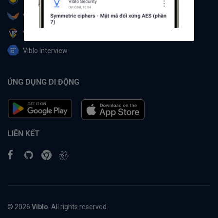
Viblo Partner
Viblo Battle
Viblo Interview
ỨNG DỤNG DI ĐỘNG
LIÊN KẾT
© 2026
Viblo
. All rights reserved.