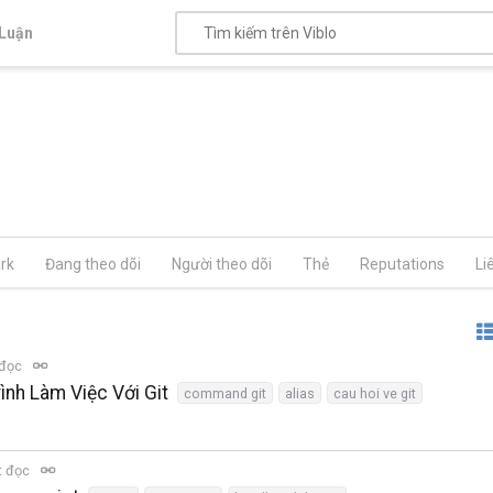
Luận
rk
Đang theo dõi
Người theo dõi
Thẻ
Reputations
Li
 đọc
rình Làm Việc Với Git
command git
alias
cau hoi ve git
t đọc