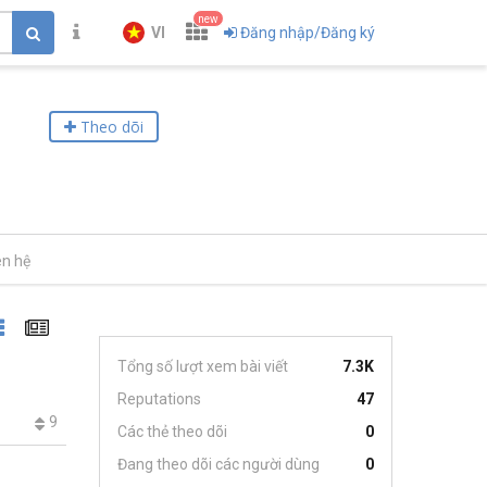
new
VI
Đăng nhập/Đăng ký
Theo dõi
ên hệ
Tổng số lượt xem bài viết
7.3K
Reputations
47
9
Các thẻ theo dõi
0
Đang theo dõi các người dùng
0