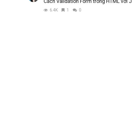
Cách Validation Form trong HTML với J
6.4K
1
0