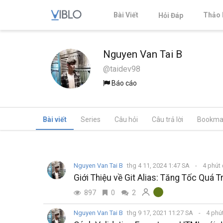
Bài Viết
Thảo 
Hỏi Đáp
Nguyen Van Tai B
@taidev98
Báo cáo
Bài viết
Series
Câu hỏi
Câu trả lời
Bookma
Nguyen Van Tai B
thg 4 11, 2024 1:47 SA
4 phút
Giới Thiệu về Git Alias: Tăng Tốc Quá T
897
0
2
Nguyen Van Tai B
thg 9 17, 2021 11:27 SA
4 phú