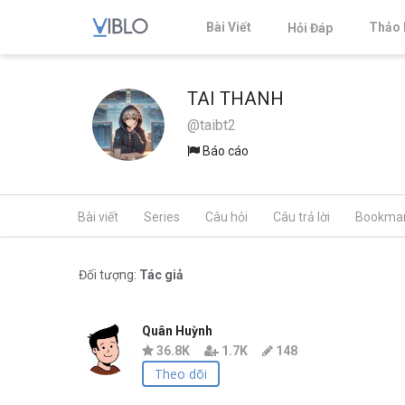
Bài Viết
Thảo 
Hỏi Đáp
TAI THANH
@taibt2
Báo cáo
Bài viết
Series
Câu hỏi
Câu trả lời
Bookma
Đối tượng:
Tác giả
Quân Huỳnh
36.8K
1.7K
148
Theo dõi