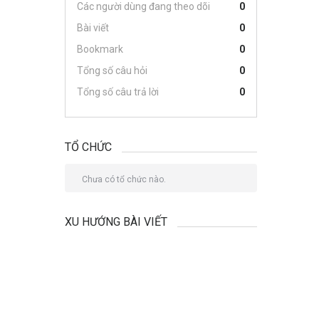
Các người dùng đang theo dõi
0
Bài viết
0
Bookmark
0
Tổng số câu hỏi
0
Tổng số câu trả lời
0
TỔ CHỨC
Chưa có tổ chức nào.
XU HƯỚNG BÀI VIẾT