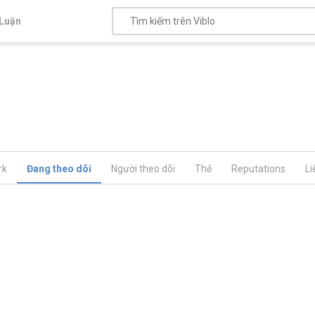
Luận
rk
Đang theo dõi
Người theo dõi
Thẻ
Reputations
Li