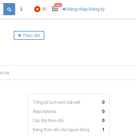
new
VI
Đăng nhập/Đăng ký
Theo dõi
ên hệ
Tổng số lượt xem bài viết
0
Reputations
0
Các thẻ theo dõi
0
Đang theo dõi các người dùng
1