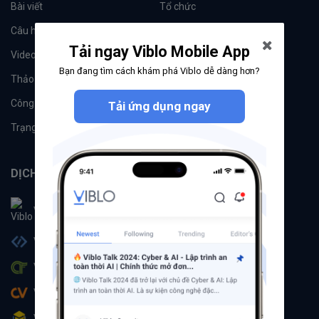
Bài viết
Tổ chức
Câu hỏi
Tags
Tải ngay Viblo Mobile App
Videos
Tác giả
Bạn đang tìm cách khám phá Viblo dễ dàng hơn?
Thảo luận
Đề xuất hệ thống
Công cụ
Machine Learning
Tải ứng dụng ngay
Trạng thái hệ thống
DỊCH VỤ
Viblo
Viblo Code
Viblo CTF
Viblo CV
Viblo Learning