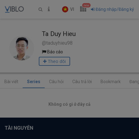
new
VI
Đăng nhập/Đăng ký
Ta Duy Hieu
@taduyhieu98
Báo cáo
Theo dõi
Bài viết
Series
Câu hỏi
Câu trả lời
Bookmark
Đang
Không có gì ở đây cả
TÀI NGUYÊN