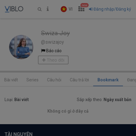
new
VI
Đăng nhập/Đăng ký
Swiza Joy
@swizajoy
Báo cáo
Theo dõi
Bài viết
Series
Câu hỏi
Câu trả lời
Bookmark
Đang
Loại:
Bài viết
Sắp xếp theo:
Ngày xuất bản
Không có gì ở đây cả
TÀI NGUYÊN