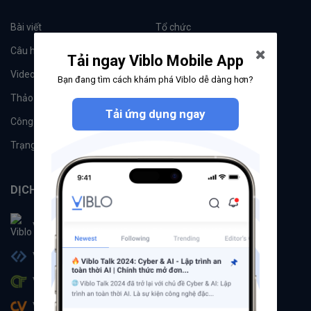
Bài viết
Tổ chức
Câu hỏi
Tags
Tải ngay Viblo Mobile App
Videos
Tác giả
Bạn đang tìm cách khám phá Viblo dễ dàng hơn?
Thảo luận
Đề xuất hệ thống
Tải ứng dụng ngay
Công cụ
Machine Learning
Trạng thái hệ thống
DỊCH VỤ
Viblo
Viblo Code
Viblo CTF
Viblo CV