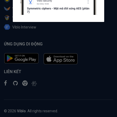
Viblo Partner
Viblo Battle
Viblo Interview
ỨNG DỤNG DI ĐỘNG
LIÊN KẾT
© 2026
Viblo
. All rights reserved.