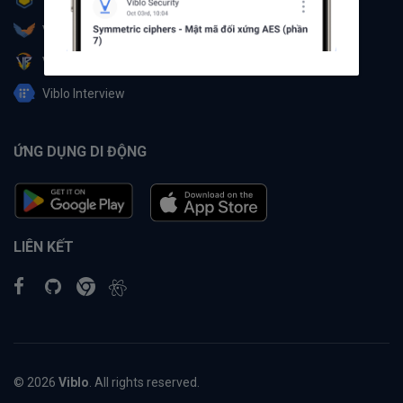
Viblo Partner
Viblo Battle
Viblo Interview
ỨNG DỤNG DI ĐỘNG
LIÊN KẾT
© 2026
Viblo
. All rights reserved.