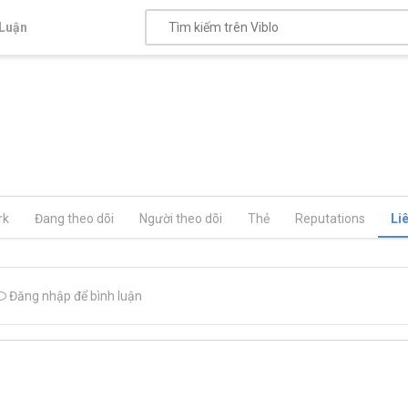
Luận
rk
Đang theo dõi
Người theo dõi
Thẻ
Reputations
Li
Đăng nhập để bình luận