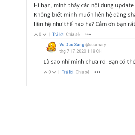
Hi bạn, mình thấy các nội dung update v
Không biết mình muốn liên hệ đăng shar
liên hệ như thế nào ha? Cảm ơn bạn rất
0
|
Trả lời
Chia sẻ
Vu Duc Sang
@sournary
thg 7 17, 2020 1:18 CH
Là sao nhỉ mình chưa rõ. Bạn có th
0
|
Trả lời
Chia sẻ