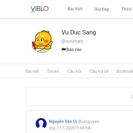
Bài Viết
Thảo 
Hỏi Đáp
Vu Duc Sang
@sournary
Báo cáo
Bài viết
Series
Câu hỏi
Câu trả lời
Bookma
Nguyễn Văn Ui
@uinguyen
thg 7 17, 2020 9:44 SA