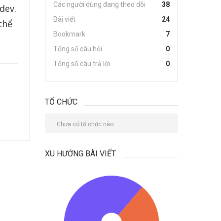
Các người dùng đang theo dõi
38
dev.
Bài viết
24
thể
Bookmark
7
Tổng số câu hỏi
0
Tổng số câu trả lời
0
TỔ CHỨC
Chưa có tổ chức nào.
XU HƯỚNG BÀI VIẾT