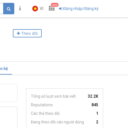
new
VI
Đăng nhập/Đăng ký
Theo dõi
ên hệ
Tổng số lượt xem bài viết
32.2K
Reputations
845
Các thẻ theo dõi
1
Đang theo dõi các người dùng
2