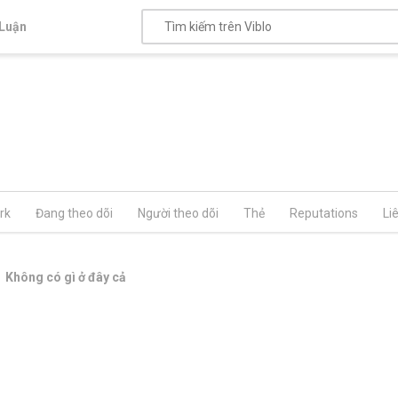
Luận
rk
Đang theo dõi
Người theo dõi
Thẻ
Reputations
Li
Không có gì ở đây cả