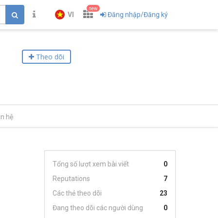
new
VI
Đăng nhập/Đăng ký
Theo dõi
ên hệ
Tổng số lượt xem bài viết
0
Reputations
7
Các thẻ theo dõi
23
Đang theo dõi các người dùng
0