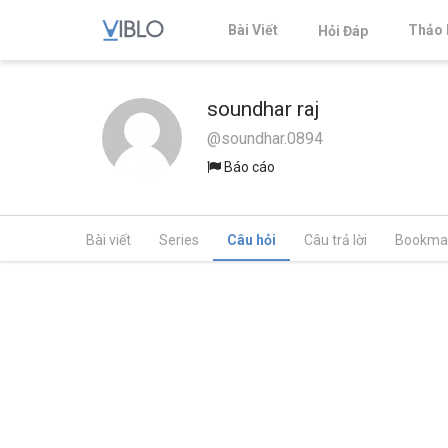
Bài Viết
Thảo 
Hỏi Đáp
soundhar raj
@soundhar.0894
Báo cáo
Bài viết
Series
Câu hỏi
Câu trả lời
Bookma