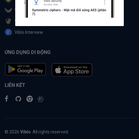
Viblo Partner
Viblo Battle
Viblo Interview
ỨNG DỤNG DI ĐỘNG
LIÊN KẾT
© 2026
Viblo
. All rights reserved.