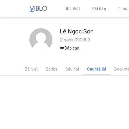
Bài Viết
Thảo 
Hỏi Đáp
Lê Ngọc Sơn
@sonln090909
Báo cáo
Bài viết
Series
Câu hỏi
Câu trả lời
Bookma