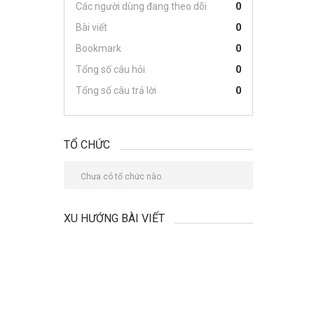
Các người dùng đang theo dõi
0
Bài viết
0
Bookmark
0
Tổng số câu hỏi
0
Tổng số câu trả lời
0
TỔ CHỨC
Chưa có tổ chức nào.
XU HƯỚNG BÀI VIẾT