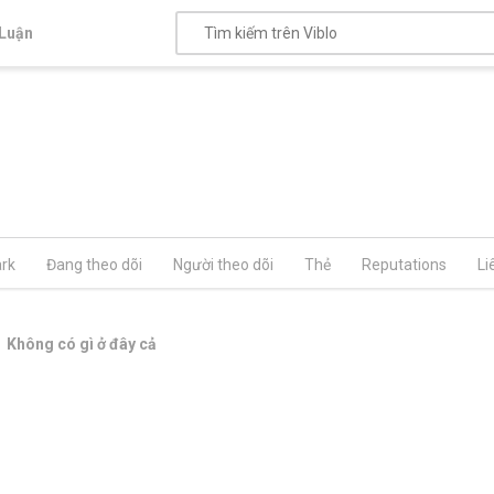
Luận
rk
Đang theo dõi
Người theo dõi
Thẻ
Reputations
Li
Không có gì ở đây cả