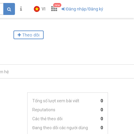
new
VI
Đăng nhập/Đăng ký
Theo dõi
ên hệ
Tổng số lượt xem bài viết
0
Reputations
0
Các thẻ theo dõi
0
Đang theo dõi các người dùng
0