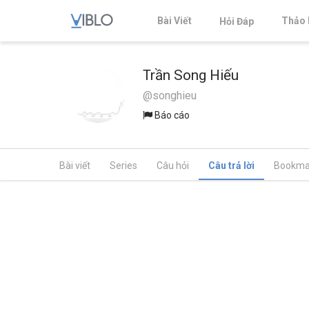
Bài Viết
Thảo 
Hỏi Đáp
Trần Song Hiếu
@songhieu
Báo cáo
Bài viết
Series
Câu hỏi
Câu trả lời
Bookma