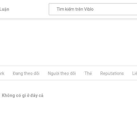
Luận
rk
Đang theo dõi
Người theo dõi
Thẻ
Reputations
Li
Không có gì ở đây cả