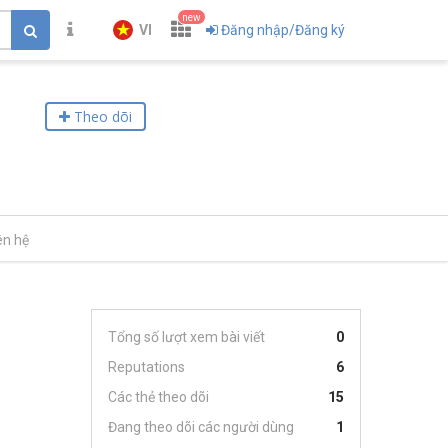
new
VI
Đăng nhập/Đăng ký
Theo dõi
ên hệ
Tổng số lượt xem bài viết
0
Reputations
6
Các thẻ theo dõi
15
Đang theo dõi các người dùng
1