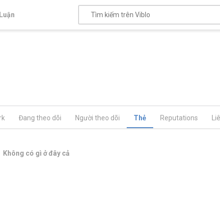
Luận
rk
Đang theo dõi
Người theo dõi
Thẻ
Reputations
Li
Không có gì ở đây cả