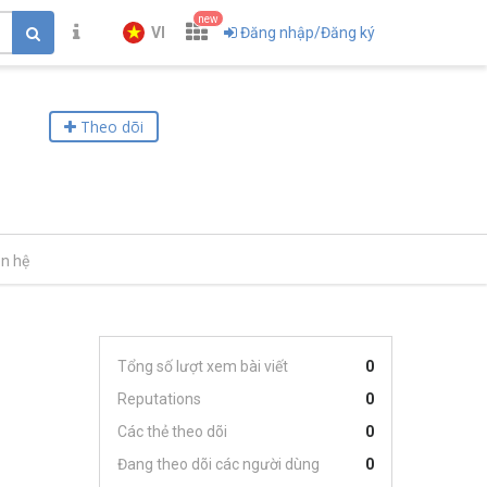
new
VI
Đăng nhập/Đăng ký
Theo dõi
ên hệ
Tổng số lượt xem bài viết
0
Reputations
0
Các thẻ theo dõi
0
Đang theo dõi các người dùng
0