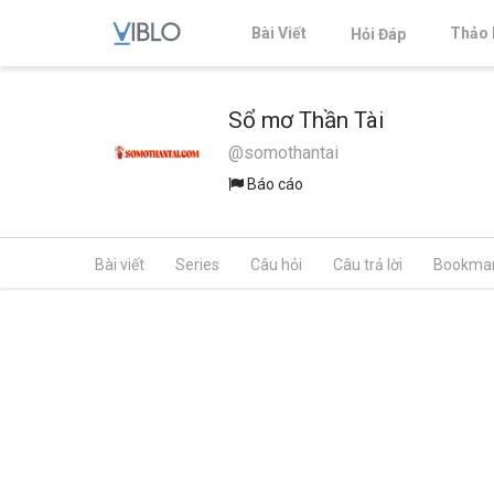
Bài Viết
Thảo 
Hỏi Đáp
Sổ mơ Thần Tài
@somothantai
Báo cáo
Bài viết
Series
Câu hỏi
Câu trả lời
Bookma