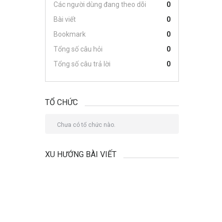
Các người dùng đang theo dõi
0
Bài viết
0
Bookmark
0
Tổng số câu hỏi
0
Tổng số câu trả lời
0
TỔ CHỨC
Chưa có tổ chức nào.
XU HƯỚNG BÀI VIẾT