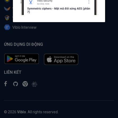
Viblo Partner
Viblo Battle
Viblo Interview
ỨNG DỤNG DI ĐỘNG
LIÊN KẾT
© 2026
Viblo
. All rights reserved.