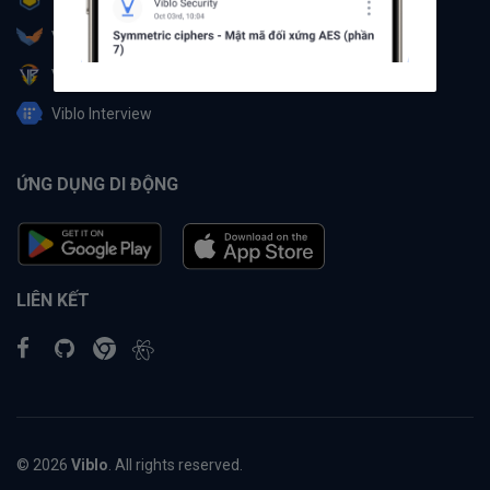
Viblo Partner
Viblo Battle
Viblo Interview
ỨNG DỤNG DI ĐỘNG
LIÊN KẾT
© 2026
Viblo
. All rights reserved.