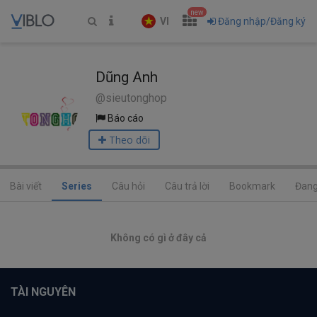
new
VI
Đăng nhập/Đăng ký
Dũng Anh
@sieutonghop
Báo cáo
Theo dõi
Bài viết
Series
Câu hỏi
Câu trả lời
Bookmark
Đang
Không có gì ở đây cả
TÀI NGUYÊN