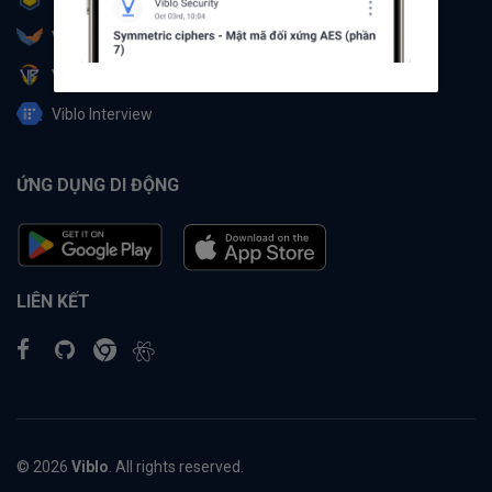
Viblo Partner
Viblo Battle
Viblo Interview
ỨNG DỤNG DI ĐỘNG
LIÊN KẾT
© 2026
Viblo
. All rights reserved.