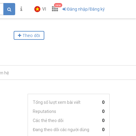
new
VI
Đăng nhập/Đăng ký
Theo dõi
ên hệ
Tổng số lượt xem bài viết
0
Reputations
0
Các thẻ theo dõi
0
Đang theo dõi các người dùng
0