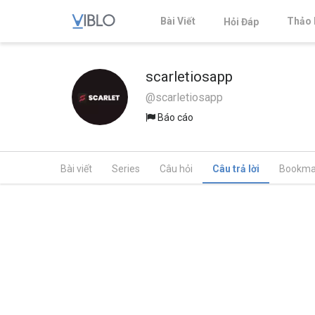
Bài Viết
Thảo 
Hỏi Đáp
scarletiosapp
@scarletiosapp
Báo cáo
Bài viết
Series
Câu hỏi
Câu trả lời
Bookma