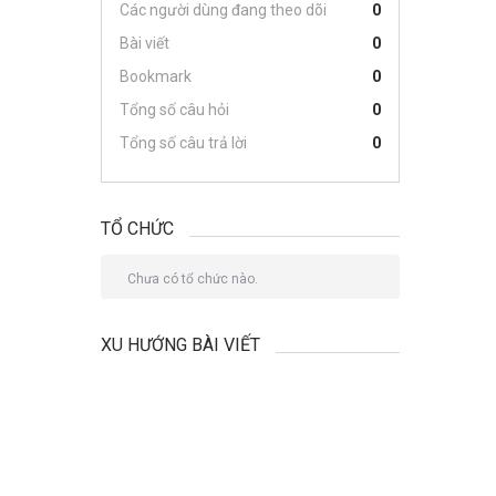
Các người dùng đang theo dõi
0
Bài viết
0
Bookmark
0
Tổng số câu hỏi
0
Tổng số câu trả lời
0
TỔ CHỨC
Chưa có tổ chức nào.
XU HƯỚNG BÀI VIẾT