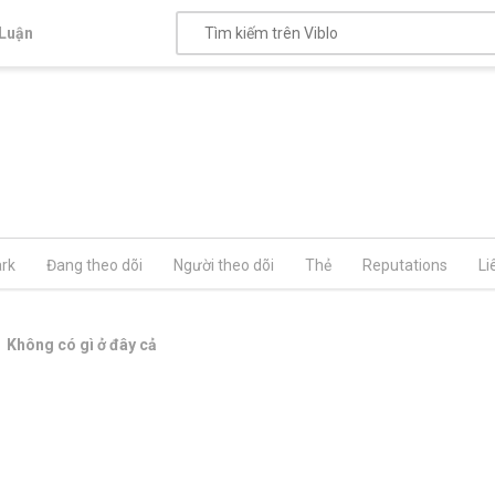
Luận
rk
Đang theo dõi
Người theo dõi
Thẻ
Reputations
Li
Không có gì ở đây cả