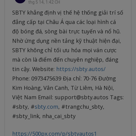
thg 5 14, 1:42 CH
SBTY khẳng định vị thế hệ thống giải trí số
đẳng cấp tại Châu Á qua các loại hình cá
độ bóng đá, sòng bài trực tuyến và nổ hũ.
Nhờ ứng dụng nền tảng kỹ thuật hiện đại,
SBTY không chỉ tối ưu hóa mọi ván cược
mà còn là điểm đến chuyên nghiệp, đáng
tin cậy. Website:
https://sbty.autos/
Phone: 0973475639 Địa chỉ: 70-76 Đường
Kim Hoàng, Vân Canh, Từ Liêm, Hà Nội,
Việt Nam Email: support@sbty.autos Tags:
#sbty, #
sbty.com
, #trangchu_sbty,
#sbty_link, nha_cai_sbty
https://500px.com/p/sbtyautos1