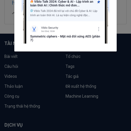
https://www.tumblr.com/sbtyautos1
0
|
Trả lời
Chia sẻ
TÀI NGUYÊN
Bài viết
Tổ chức
Câu hỏi
Tags
Videos
Tác giả
Thảo luận
Đề xuất hệ thống
Công cụ
Machine Learning
Trạng thái hệ thống
DỊCH VỤ