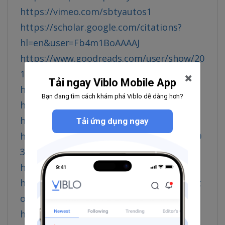
https://vimeo.com/sbtyautos1
https://scholar.google.com/citations?
hl=en&user=Fb4m1BoAAAAJ
https://www.goodreads.com/user/show/20
1042272-sbty
Tải ngay Viblo Mobile App
https://www.pinterest.com/sbtyautos1/
Bạn đang tìm cách khám phá Viblo dễ dàng hơn?
https://www.youtube.com/@sbtyautos1
https://sbtyautos1.blogspot.com/
Tải ứng dụng ngay
https://www.blogger.com/profile/1083840
3045794516028
https://gravatar.com/sbtyautos1
https://flipboard.com/@sbty2026/sbtyaut
os-a3pandlty
https://www.behance.net/sbtyautos1