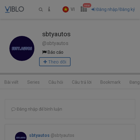
new
VI
Đăng nhập/Đăng ký
sbtyautos
@sbtyautos
Báo cáo
Theo dõi
Bài viết
Series
Câu hỏi
Câu trả lời
Bookmark
Đang 
Đăng nhập để bình luận
sbtyautos
@sbtyautos