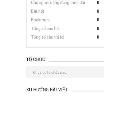
Các người dùng đang theo dõi
0
Bài viết
0
Bookmark
0
Tổng số câu hỏi
0
Tổng số câu trả lời
0
TỔ CHỨC
Chưa có tổ chức nào.
XU HƯỚNG BÀI VIẾT