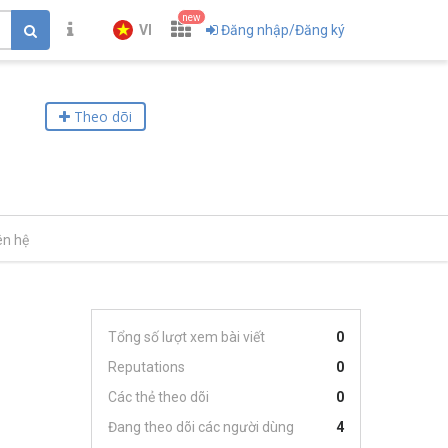
new
VI
Đăng nhập/Đăng ký
Theo dõi
ên hệ
Tổng số lượt xem bài viết
0
Reputations
0
Các thẻ theo dõi
0
Đang theo dõi các người dùng
4