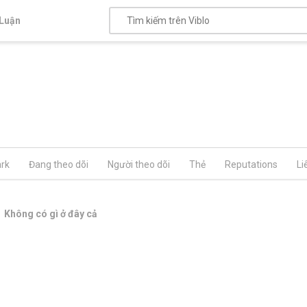
Luận
rk
Đang theo dõi
Người theo dõi
Thẻ
Reputations
Li
Không có gì ở đây cả