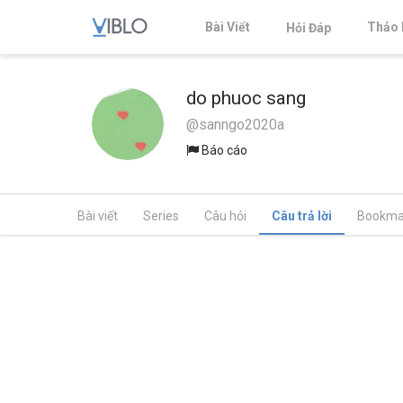
Bài Viết
Thảo 
Hỏi Đáp
do phuoc sang
@sanngo2020a
Báo cáo
Bài viết
Series
Câu hỏi
Câu trả lời
Bookma