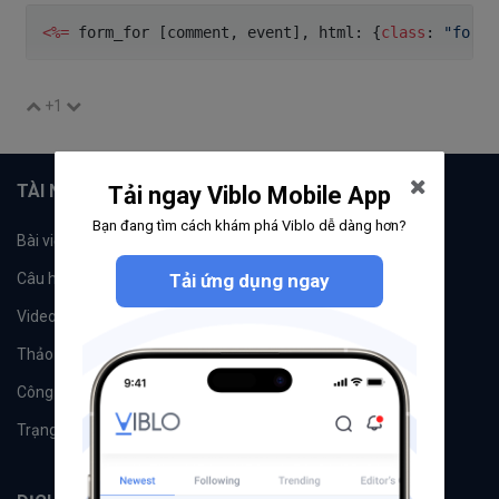
<
%
=
 form_for 
[
comment
,
 event
]
,
 html
:
{
class
:
"form-
+1
TÀI NGUYÊN
Tải ngay Viblo Mobile App
Bạn đang tìm cách khám phá Viblo dễ dàng hơn?
Bài viết
Tổ chức
Câu hỏi
Tải ứng dụng ngay
Tags
Videos
Tác giả
Thảo luận
Đề xuất hệ thống
Công cụ
Machine Learning
Trạng thái hệ thống