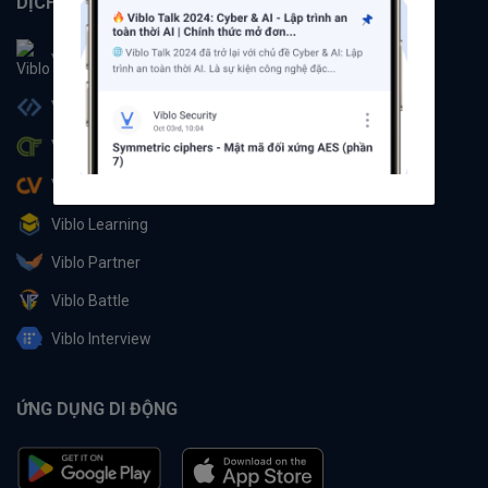
DỊCH VỤ
Viblo
Viblo Code
Viblo CTF
Viblo CV
Viblo Learning
Viblo Partner
Viblo Battle
Viblo Interview
ỨNG DỤNG DI ĐỘNG