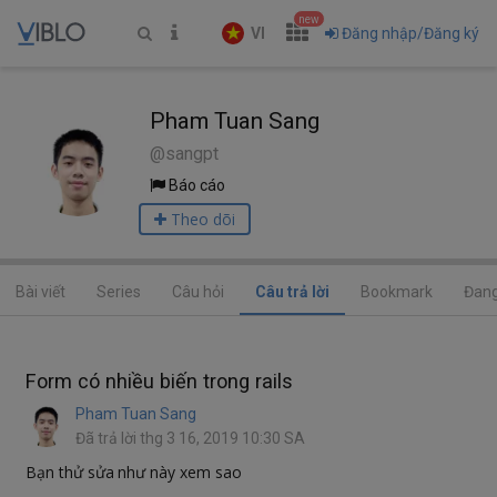
new
VI
Đăng nhập/Đăng ký
Pham Tuan Sang
@sangpt
Báo cáo
Theo dõi
Bài viết
Series
Câu hỏi
Câu trả lời
Bookmark
Đang
Form có nhiều biến trong rails
Pham Tuan Sang
Đã trả lời thg 3 16, 2019 10:30 SA
Bạn thử sửa như này xem sao