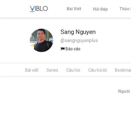
Bài Viết
Thảo 
Hỏi Đáp
Sang Nguyen
@sangnguyenplus
Báo cáo
Bài viết
Series
Câu hỏi
Câu trả lời
Bookma
Người 