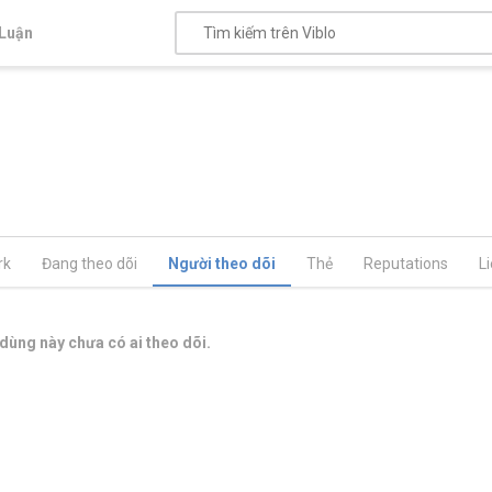
Luận
rk
Đang theo dõi
Người theo dõi
Thẻ
Reputations
L
dùng này chưa có ai theo dõi.