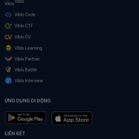
Viblo
Viblo Code
Viblo CTF
Viblo CV
Viblo Learning
Viblo Partner
Viblo Battle
Viblo Interview
ỨNG DỤNG DI ĐỘNG
LIÊN KẾT