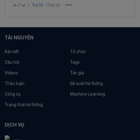
0
|
Trả lời
Chia sẻ
TÀI NGUYÊN
Bài viết
Tổ chức
Câu hỏi
Tags
Videos
Tác giả
Thảo luận
Đề xuất hệ thống
Công cụ
Machine Learning
Trạng thái hệ thống
DỊCH VỤ