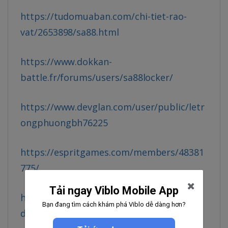
https://tudomuaban.com/chi-tiet-rao-
vat/2653898/sa88.html
https://www.dokkan-
battle.fr/forums/users/sa88locker/
https://www.devglan.com/user/public/letr
ongphuongbh76225
https://espritgames.com/members/48381
775/
Tải ngay Viblo Mobile App
https://spiderum.com/nguoi-
Bạn đang tìm cách khám phá Viblo dễ dàng hơn?
dung/sa88locker