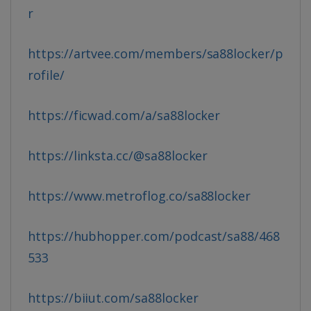
r
https://artvee.com/members/sa88locker/p
rofile/
https://ficwad.com/a/sa88locker
https://linksta.cc/@sa88locker
https://www.metroflog.co/sa88locker
https://hubhopper.com/podcast/sa88/468
533
https://biiut.com/sa88locker