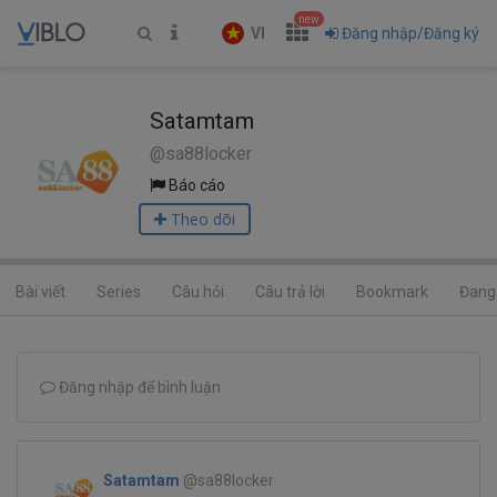
new
VI
Đăng nhập/Đăng ký
Satamtam
@sa88locker
Báo cáo
Theo dõi
Bài viết
Series
Câu hỏi
Câu trả lời
Bookmark
Đang 
Đăng nhập để bình luận
Satamtam
@sa88locker