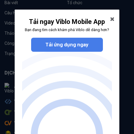
Bài viết
Tổ chức
Câu hỏi
Tags
Tải ngay Viblo Mobile App
Videos
Tác giả
Bạn đang tìm cách khám phá Viblo dễ dàng hơn?
Thảo luận
Đề xuất hệ thống
Công cụ
Machine Learning
Tải ứng dụng ngay
Trạng thái hệ thống
DỊCH VỤ
Viblo
Viblo Code
Viblo CTF
Viblo CV
Viblo Learning