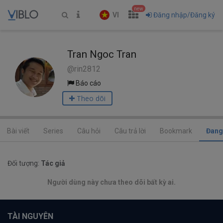
new
VI
Đăng nhập/Đăng ký
Tran Ngoc Tran
@rin2812
Báo cáo
Theo dõi
Bài viết
Series
Câu hỏi
Câu trả lời
Bookmark
Đang
Đối tượng:
Tác giả
Người dùng này chưa theo dõi bất kỳ ai.
TÀI NGUYÊN