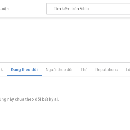
Luận
rk
Đang theo dõi
Người theo dõi
Thẻ
Reputations
Li
ng này chưa theo dõi bất kỳ ai.