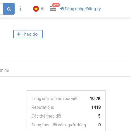
new
VI
Đăng nhập/Đăng ký
Theo dõi
ên hệ
Tổng số lượt xem bài viết
10.7K
Reputations
1418
Các thẻ theo dõi
5
Đang theo dõi các người dùng
0