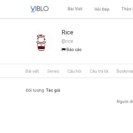
Bài Viết
Thảo 
Hỏi Đáp
Rice
@rice
Báo cáo
Bài viết
Series
Câu hỏi
Câu trả lời
Bookma
Đối tượng:
Tác giả
Người dù