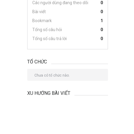
Các người dùng đang theo dõi
0
Bài viết
0
Bookmark
1
Tổng số câu hỏi
0
Tổng số câu trả lời
0
TỔ CHỨC
Chưa có tổ chức nào.
XU HƯỚNG BÀI VIẾT