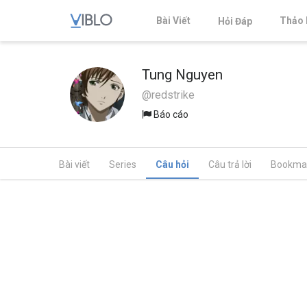
Bài Viết
Thảo 
Hỏi Đáp
Tung Nguyen
@redstrike
Báo cáo
Bài viết
Series
Câu hỏi
Câu trả lời
Bookma