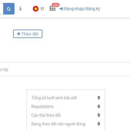
new
VI
Đăng nhập/Đăng ký
Theo dõi
ên hệ
Tổng số lượt xem bài viết
0
Reputations
0
Các thẻ theo dõi
0
Đang theo dõi các người dùng
0