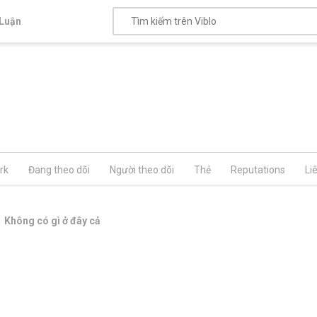
Luận
rk
Đang theo dõi
Người theo dõi
Thẻ
Reputations
Li
Không có gì ở đây cả