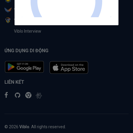
Viblo Partner
Viblo Battle
Viblo Interview
ỨNG DỤNG DI ĐỘNG
LIÊN KẾT
© 2026
Viblo
. All rights reserved.