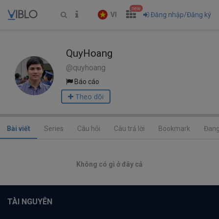
new
VI
Đăng nhập/Đăng ký
QuyHoang
@quyhoang
Báo cáo
Theo dõi
Bài viết
Series
Câu hỏi
Câu trả lời
Bookmark
Đang
Không có gì ở đây cả
TÀI NGUYÊN