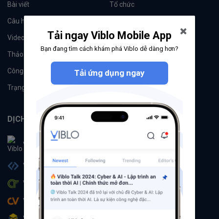
Bài viết
Tổ chức
Câu hỏi
Tags
Tải ngay Viblo Mobile App
Videos
Tác giả
Bạn đang tìm cách khám phá Viblo dễ dàng hơn?
Thảo luận
Đề xuất hệ thống
Công cụ
Machine Learning
Tải ứng dụng ngay
Trạng thái hệ thống
DỊCH VỤ
Viblo
Viblo Code
Viblo CTF
Viblo CV
Viblo Learning