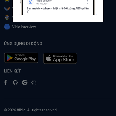
Viblo Partner
Viblo Battle
Viblo Interview
ỨNG DỤNG DI ĐỘNG
LIÊN KẾT
© 2026
Viblo
. All rights reserved.