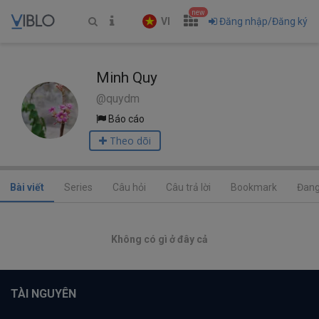
new
VI
Đăng nhập/Đăng ký
Minh Quy
@quydm
Báo cáo
Theo dõi
Bài viết
Series
Câu hỏi
Câu trả lời
Bookmark
Đang
Không có gì ở đây cả
TÀI NGUYÊN