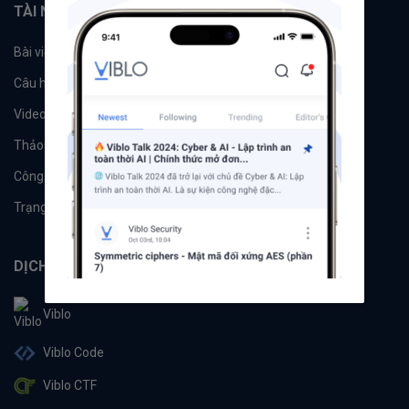
TÀI NGUYÊN
Bài viết
Tổ chức
Câu hỏi
Tags
Videos
Tác giả
Thảo luận
Đề xuất hệ thống
Công cụ
Machine Learning
Trạng thái hệ thống
DỊCH VỤ
Viblo
Viblo Code
Viblo CTF