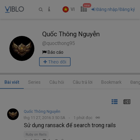
new
VI
Đăng nhập/Đăng ký
Quốc Thông Nguyễn
@quocthong95
Báo cáo
Theo dõi
Bài viết
Series
Câu hỏi
Câu trả lời
Bookmark
Đang
Quốc Thông Nguyễn
thg 11 27, 2016 3:50 SA
1 phút đọc
Sử dụng ransack để search trong rails
Ruby on Rails